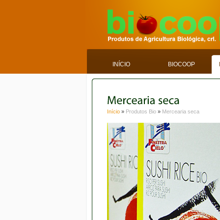
INÍCIO
BIOCOOP
Início
»
Produtos Bio
»
Mercearia seca